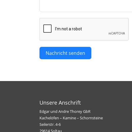
Nachricht senden
Unsere Anschrift
Edgar und Andre Thorey GbR
Kachelöfen – Kamine – Schornsteine
Seilerstr. 4-6
29614 Soltau