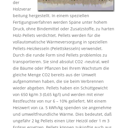
der
Holzverar
beitung hergestellt. In einem speziellen
Fertigungsverfahren werden Späne unter hohem
Druck, ohne Bindemittel oder Zusatzstoffe, zu harten
Holz-Pellets verdichtet. Pellets werden für die
vollautomatische Wärmeversorgung in speziellen
Pellets-Heizkesseln (Pelettskesseln) verwendet.
Durch die runde Form sind Pellets problemlos zu
transportieren. Sie sind absolut CO2 -neutral, weil
die Bäume oder Pflanzen bei Ihrem Wachstum die
gleiche Menge CO2 bereits aus der Umwelt
aufgenommen haben, die sie beim Verbrennen
wieder abgeben. Pellets haben ein Schüttgewicht
von 650 kg/m 3 (0,65 kg/l) und werden mit einer
Restfeuchte von nur 6 – 10% geliefert. Mit einem
Heizwert von ca. 5 kWh/kg spenden sie angenehme
und umweltfreundliche Wärme. Dies bedeutet, daß
ungefähr 2 kg Pellets einen Liter Heizöl oder 1 m 3
Erdgas ersetzen. Pellets können zukünftig auch aus