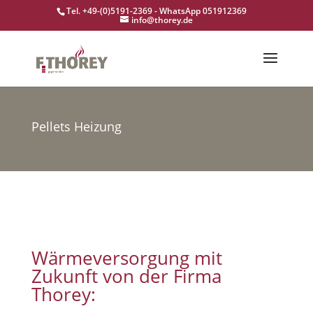
Tel. +49-(0)5191-2369 - WhatsApp 051912369
info@thorey.de
Pellets Heizung
Wärmeversorgung mit
Zukunft von der Firma
Thorey: